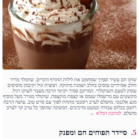
שוקו חם עשיר וסמיך שמחמם את לילות החורף הקרים. שוקולד מריר
וחלב אמיתיים נמסים בחלב ושמנת מתוקה. תמצית וניל וקינמון מוסיפים
עומק לטעם השוקולדי. המרקם סמיך וקרמי הרבה מעבר לשוקו רגיל.
מקשטים עם מרשמלו שנמס או קצפת מוקצפת. שוקולד מגורר מעל מוסיף
מגע אלגנטי. מושלם לערב רומנטי מתחת לפוך עם סרט טוב. עושה הרבה
רושם בכלום עבודה ובמעט מרכיבים. המשקה שהופך כל ערב קר לערב
מושלם.
למתכון המלא ←
5.
סיידר תפוחים חם ומפנק