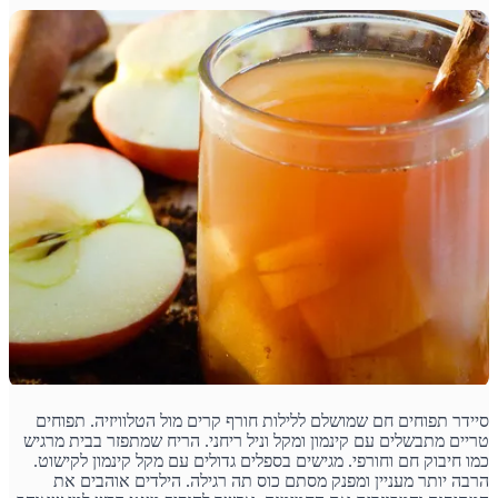
סיידר תפוחים חם שמושלם ללילות חורף קרים מול הטלוויזיה. תפוחים
טריים מתבשלים עם קינמון ומקל וניל ריחני. הריח שמתפזר בבית מרגיש
כמו חיבוק חם וחורפי. מגישים בספלים גדולים עם מקל קינמון לקישוט.
הרבה יותר מעניין ומפנק מסתם כוס תה רגילה. הילדים אוהבים את