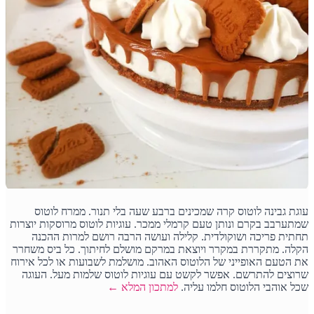
עוגת גבינה לוטוס קרה שמכינים ברבע שעה בלי תנור. ממרח לוטוס
שמתערבב בקרם ונותן טעם קרמלי ממכר. עוגיות לוטוס מרוסקות יוצרות
תחתית פריכה ושוקולדית. קלילה ועושה הרבה רושם למרות ההכנה
הקלה. מתקררת במקרר ויוצאת במרקם מושלם לחיתוך. כל ביס משחרר
את הטעם האופייני של הלוטוס האהוב. מושלמת לשבועות או לכל אירוח
שרוצים להתרשם. אפשר לקשט עם עוגיות לוטוס שלמות מעל. העוגה
שכל אוהבי הלוטוס חלמו עליה.
למתכון המלא ←