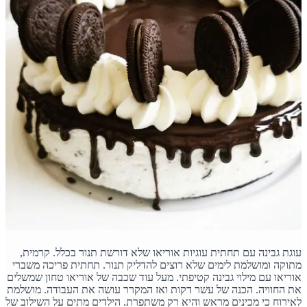
עוגת גבינה עם תחתית עוגיות אוריאו שלא דורשת תנור בכלל. קרמית,
מתוקה ומושלמת לימים שלא רוצים להדליק תנור. תחתית פריכה משברי
אוריאו עם מילוי גבינה קטיפתי. מעל עוד שכבה של אוריאו טחון שמשלים
את החוויה. הכנה של עשר דקות ואז המקרר עושה את העבודה. מושלמת
לאירוח כי מכינים מראש והיא רק משתפרת. הילדים מתים על השילוב של