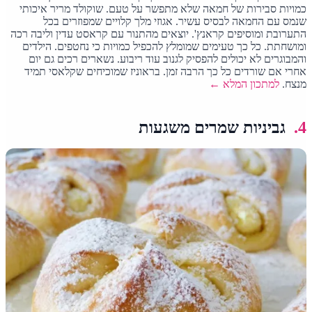
כמויות סבירות של חמאה שלא מתפשר על טעם. שוקולד מריר איכותי
שנמס עם החמאה לבסיס עשיר. אגוזי מלך קלויים שמפוזרים בכל
התערובת ומוסיפים קראנץ'. יוצאים מהתנור עם קראסט עדין וליבה רכה
ומושחתת. כל כך טעימים שמומלץ להכפיל כמויות כי נחטפים. הילדים
והמבוגרים לא יכולים להפסיק לגנוב עוד ריבוע. נשארים רכים גם יום
אחרי אם שורדים כל כך הרבה זמן. בראוניז שמוכיחים שקלאסי תמיד
מנצח.
למתכון המלא ←
4.
גביניות שמרים משגעות