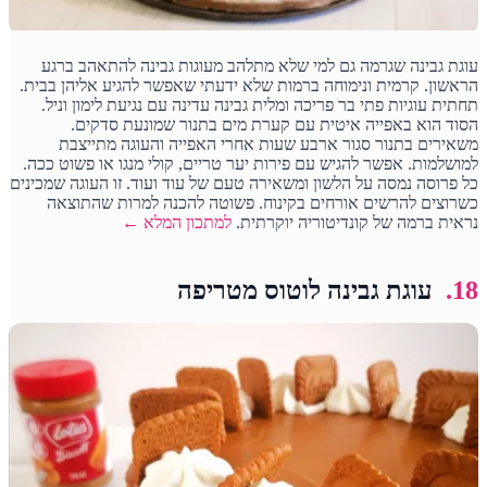
עוגת גבינה שגרמה גם למי שלא מתלהב מעוגות גבינה להתאהב ברגע
הראשון. קרמית ונימוחה ברמות שלא ידעתי שאפשר להגיע אליהן בבית.
תחתית עוגיות פתי בר פריכה ומלית גבינה עדינה עם נגיעת לימון וניל.
הסוד הוא באפייה איטית עם קערת מים בתנור שמונעת סדקים.
משאירים בתנור סגור ארבע שעות אחרי האפייה והעוגה מתייצבת
למושלמות. אפשר להגיש עם פירות יער טריים, קולי מנגו או פשוט ככה.
כל פרוסה נמסה על הלשון ומשאירה טעם של עוד ועוד. זו העוגה שמכינים
כשרוצים להרשים אורחים בקינוח. פשוטה להכנה למרות שהתוצאה
נראית ברמה של קונדיטוריה יוקרתית.
למתכון המלא ←
18.
עוגת גבינה לוטוס מטריפה