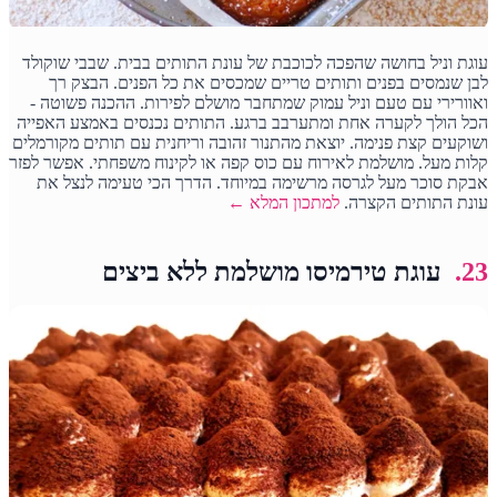
עוגת וניל בחושה שהפכה לכוכבת של עונת התותים בבית. שבבי שוקולד
לבן שנמסים בפנים ותותים טריים שמכסים את כל הפנים. הבצק רך
ואוורירי עם טעם וניל עמוק שמתחבר מושלם לפירות. ההכנה פשוטה -
הכל הולך לקערה אחת ומתערבב ברגע. התותים נכנסים באמצע האפייה
ושוקעים קצת פנימה. יוצאת מהתנור זהובה וריחנית עם תותים מקורמלים
קלות מעל. מושלמת לאירוח עם כוס קפה או לקינוח משפחתי. אפשר לפזר
אבקת סוכר מעל לגרסה מרשימה במיוחד. הדרך הכי טעימה לנצל את
עונת התותים הקצרה.
למתכון המלא ←
23.
עוגת טירמיסו מושלמת ללא ביצים