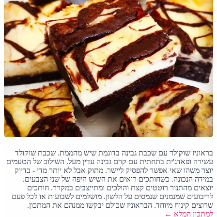
בראוניז שוקולד עם שכבת גבינה בדוגמת שיש מהממת. שכבת שוקולד
עשירה ופאדג'ית בתחתית עם קרם גבינה עדין מעל. השילוב של הטעמים
יוצר משהו שאי אפשר להפסיק ליישר. מתוק אבל לא יותר מדי - בדיוק
במידה הנכונה. כשחותכים רואים את השיש היפה של שני הצבעים.
יוצאים מהתנור רוטטים קצת והולכים ומתייצבים במקרר. חותכים
לריבועים שמנמנים שנמסים על הלשון. מושלמים לשבועות או לכל פעם
שרוצים קינוח מיוחד. הבראוניז שכולם יבקשו ממנהם את המתכון.
למתכון המלא ←