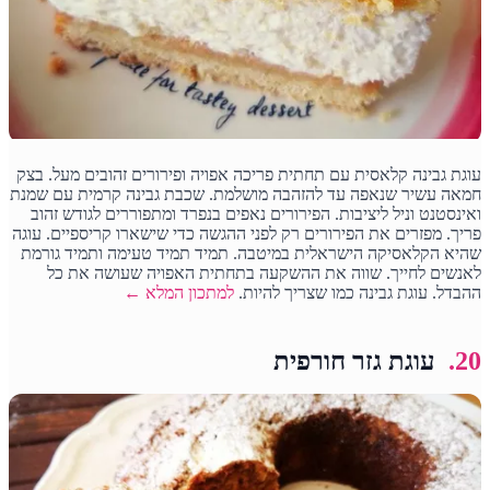
עוגת גבינה קלאסית עם תחתית פריכה אפויה ופירורים זהובים מעל. בצק
חמאה עשיר שנאפה עד להזהבה מושלמת. שכבת גבינה קרמית עם שמנת
ואינסטנט וניל ליציבות. הפירורים נאפים בנפרד ומתפוררים לגודש זהוב
פריך. מפזרים את הפירורים רק לפני ההגשה כדי שישארו קריספיים. עוגה
שהיא הקלאסיקה הישראלית במיטבה. תמיד תמיד טעימה ותמיד גורמת
לאנשים לחייך. שווה את ההשקעה בתחתית האפויה שעושה את כל
ההבדל. עוגת גבינה כמו שצריך להיות.
למתכון המלא ←
20.
עוגת גזר חורפית