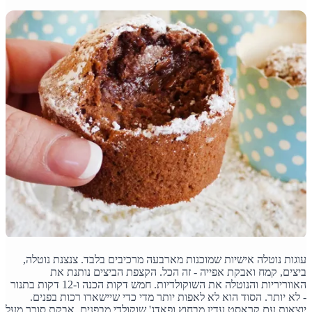
עוגות נוטלה אישיות שמוכנות מארבעה מרכיבים בלבד. צנצנת נוטלה,
ביצים, קמח ואבקת אפייה - זה הכל. הקצפת הביצים נותנת את
האווריריות והנוטלה את השוקולדיות. חמש דקות הכנה ו-12 דקות בתנור
- לא יותר. הסוד הוא לא לאפות יותר מדי כדי שיישארו רכות בפנים.
יוצאות עם קראסט עדין מבחוץ ופאדג' שוקולדי מבפנים. אבקת סוכר מעל