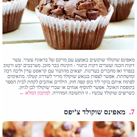
מאפינס שוקולד שוקועים באמצע עם מרקם של בראוניז עשיר. עשר
דקות הכנה ועשרים דקות בתנור - הקינוח כבר מוכן. מערבבים יבש ורטוב
בנפרד ואז מחברים בעדינות. יוצאים מהתנור עם קראסט עדין וליבה רכה
ומושחתת. אפשר לצפות בגנאש שוקולד מריר לשדרוג קטלני. מתאימים
לפתוח איתם בוקר ליד כוס קפה חזק. הילדים אוהבים לקחת לבית הספר
בקופסת האוכל. אפשר להוסיף אגוזים או שברי שוקולד לבן לגיוון.
כשרוצים שוקולד עכשיו - זו התשובה המהירה.
למתכון המלא ←
7.
מאפינס שוקולד צ’יפס