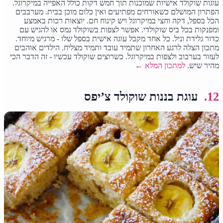
עוגות שוקולד אישיות שמוכנות תוך חמש דקות כולל האפייה במיקרוגל.
הפתרון המושלם כשאורחים מפתיעים ואין כלום מוכן בבית. מערבבים
הכל בספל, דקה וחצי במיקרוגל ויש קינוח חם. יוצאות רכות באמצע
ומפנקות בכל ביס שוקולדי. אפשר לצפות בשוקולד נמס או להגיש עם
כדור גלידת וניל. כל אחד מקבל עוגה אישית בספל שלו - מרגיש מיוחד.
מתכון הצלה לרגע האחרון שתמיד עובד ותמיד מצליח. הילדים אוהבים
לעזור בערבוב ולצפות במיקרוגל. כשרוצים שוקולד עכשיו - זה הדבר הכי
מהיר שיש.
למתכון המלא ←
12.
עוגת בננות שוקולד צ’יפס