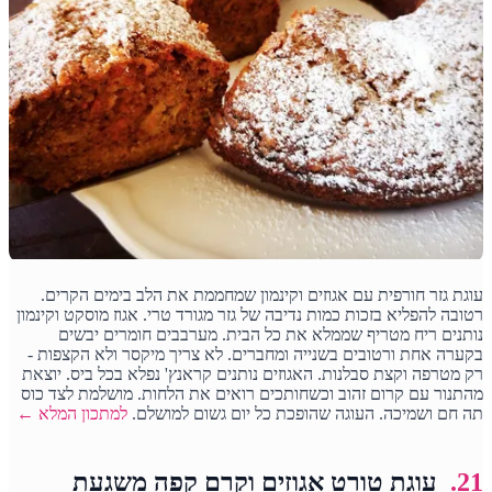
עוגת גזר חורפית עם אגוזים וקינמון שמחממת את הלב בימים הקרים.
רטובה להפליא בזכות כמות נדיבה של גזר מגורד טרי. אגוז מוסקט וקינמון
נותנים ריח מטריף שממלא את כל הבית. מערבבים חומרים יבשים
בקערה אחת ורטובים בשנייה ומחברים. לא צריך מיקסר ולא הקצפות -
רק מטרפה וקצת סבלנות. האגוזים נותנים קראנץ' נפלא בכל ביס. יוצאת
מהתנור עם קרום זהוב וכשחותכים רואים את הלחות. מושלמת לצד כוס
תה חם ושמיכה. העוגה שהופכת כל יום גשום למושלם.
למתכון המלא ←
21.
עוגת טורט אגוזים וקרם קפה משגעת