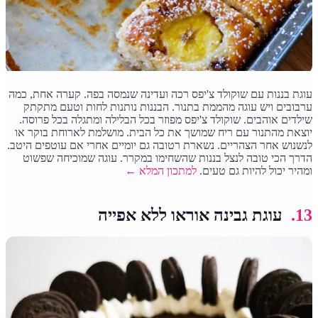
עוגת בננות עם שוקולד צ'יפס רכה ועדינה שנמסה בפה. קערה אחת, כמה
ערבובים ויש עוגה מהממת בתנור. הבננות נותנות לחות וטעם מתקתק
שילדים אוהבים. שוקולד צ'יפס מפוזר בכל הבלילה ומתגלה בכל פרוסה.
יוצאת מהתנור עם ריח שמושך את כל הבית. מושלמת לארוחת בוקר או
לנשנוש אחר הצהריים. נשארת רטובה גם יומיים אחרי אם עוטפים היטב.
הדרך הכי טובה לנצל בננות שהשחימו במקרר. עוגה שמוכיחה שפשוט
ומהיר יכול להיות גם טעים.
למתכון המלא ←
13.
עוגת גבינה אוראו ללא אפייה