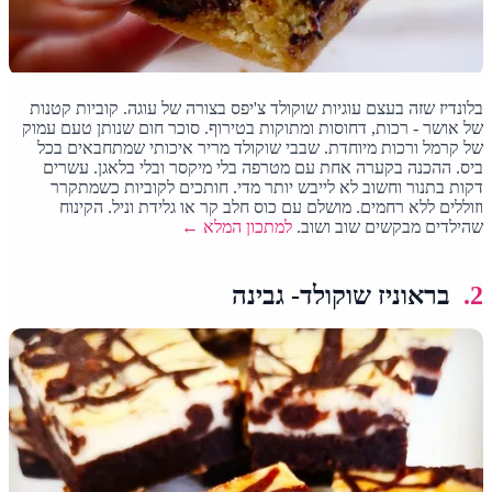
בלונדיז שזה בעצם עוגיות שוקולד צ'יפס בצורה של עוגה. קוביות קטנות
של אושר - רכות, דחוסות ומתוקות בטירוף. סוכר חום שנותן טעם עמוק
של קרמל ורכות מיוחדת. שבבי שוקולד מריר איכותי שמתחבאים בכל
ביס. ההכנה בקערה אחת עם מטרפה בלי מיקסר ובלי בלאגן. עשרים
דקות בתנור וחשוב לא לייבש יותר מדי. חותכים לקוביות כשמתקרר
וזוללים ללא רחמים. מושלם עם כוס חלב קר או גלידת וניל. הקינוח
שהילדים מבקשים שוב ושוב.
למתכון המלא ←
2.
בראוניז שוקולד- גבינה