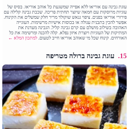
עוגת גבינה עם אוריאו ללא אפייה שמשגעת כל אוהב אוריאו. בסיס של
עוגיות מרוסקות עם חמאה שיוצר תחתית פריכה. שכבת גבינה קלילה עם
פירורי אוריאו בפנים. ציפוי גנאש שוקולד מריר חלק שמשלים את הקינוח.
אפשר להכין בתבנית עגולה או בכוסות אישיות מרשימות. העוגייה
האהובה בשילוב מושלם עם קרם גבינה קליל. הגבינה מעדנת את
המתיקות של העוגיות ויוצרת איזון נפלא. קלה להכנה ומרשימה את כל
האורחים. קינוח שכל מי שאוהב אוריאו חייב לטעום.
למתכון המלא ←
15.
עוגת גבינה ברולה מטריפה