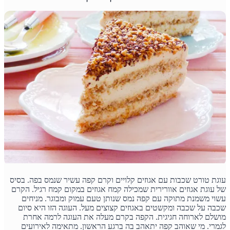
עוגת טורט שכבות עם אגוזים קלויים וקרם קפה עשיר שנמס בפה. בסיס
של עוגת אגוזים אוורירית שמכילה קמח אגוזים במקום קמח רגיל. הקרם
עשוי משמנת מתוקה עם קפה נמס שנותן טעם עמוק ומבוגר. מניחים
שכבה על שכבה ומקשטים באגוזים קצוצים מעל. העוגה הזו היא סיום
מושלם לארוחה חגיגית. הקפה בקרם מעלה את העוגה לרמה אחרת
לגמרי. מי שאוהב קפה יתאהב בה ברגע הראשון. מתאימה לאירועים