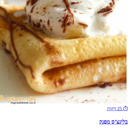
⏱️
25 דקות
בלינצ’ס מפנק