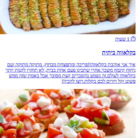
⏱️
1 שעות
בקלאווה ביתית
איך אני אוהבת בקלאווה!!פריכה ומתפצחת מבחוץ, מתוקה מתוקה ועם
ניחוח קינמון משכר.אחרי שתכינו פעם אחת בבית, לא תחזרו לקנות יותר
בקלאווה לעולם.זה נשמע בהסברים קצת מסובך אבל באמת שזה ממש
פשוט וקל ויזרום לכם בקלות.רוצו להכין!!