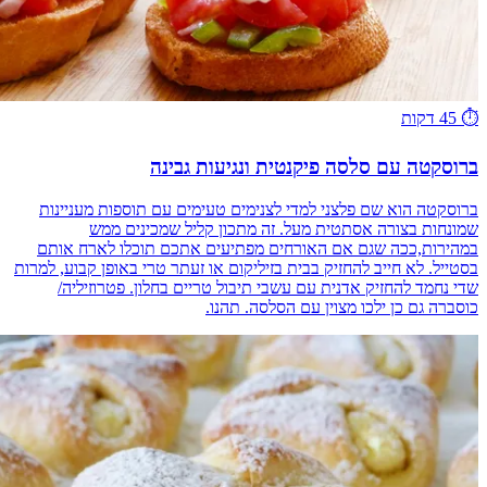
⏱️
45 דקות
ברוסקטה עם סלסה פיקנטית ונגיעות גבינה
ברוסקטה הוא שם פלצני למדי לצנימים טעימים עם תוספות מעניינות
שמונחות בצורה אסתטית מעל. זה מתכון קליל שמכינים ממש
במהירות,ככה שגם אם האורחים מפתיעים אתכם תוכלו לארח אותם
בסטייל. לא חייב להחזיק בבית בזיליקום או זעתר טרי באופן קבוע, למרות
שדי נחמד להחזיק אדנית עם עשבי תיבול טריים בחלון. פטרוזיליה/
כוסברה גם כן ילכו מצוין עם הסלסה. תהנו.