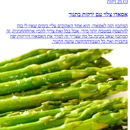
⏱️
25 דקות
אסאדו צלוי עם ירקות בתנור
המתכון הזה לאסאדו, הוא אחד האהובים עליי.בימים שאין לי כוח
להתעסק במטבח יותר מידי, אבל בכל זאת צריך להכין ארוחהחגיגית, זה
המתכון שאני מכינה.כל מה שצריך זה לסדר את האסאדו הירקות יפה
בתבנית ואת כל העבודההקשה עושה התנור.