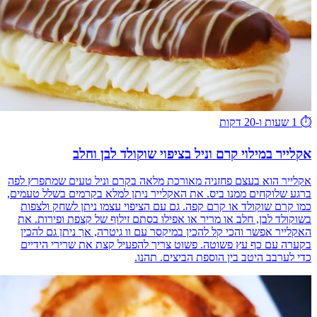
⏱️
1 שעות ו-20 דקות
אקלייר במילוי קרם וניל בציפוי שוקולד לבן וחלב
אקלייר הוא בעצם פחזניה מאורכת מלאה בקרם וניל טעים שמתפרץ לפה
ברגע שלוקחים ממנו ביס. את האקלייר ניתן למלא בקרמים בשלל טעמים,
כמו קרם שוקולד או קרם קפה. גם עם הציפוי עצמו ניתן לשחק ולצפות
בשוקולד לבן, חלב או מריר או אפילו בסתם זילוף של קצפת ופירות. את
האקלייר אפשר והכי קל להכין במיקסר עם וו גיטרה, אך ניתן גם להכין
בקערה עם כף עץ פשוטה. פשוט צריך להפעיל קצת את שרירי הידיים
כדי לערבב היטב בין הוספת הביצים. תהנו.