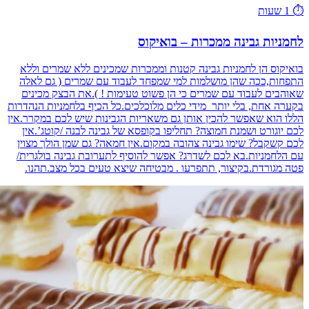
⏱️
1 שעות
לחמניות גבינה ממכרות – בואיקוס
בואיקוס הן לחמניות גבינה קטנות וממכרות שמכינים ללא שמרים וללא
התפחות,ככה שהן מושלמות למי שמפחד לעבוד עם שמרים ( גם לאלה
שאוהבים לעבוד עם שמרים כי הן פשוט טעימות ! ).את הבצק מכינים
בקערה אחת, בלי יותר מידי כלים מלוכלכים.כל הכיף בלחמניות הנהדרות
הללו הוא שאפשר להכין אותן גם משאריות הגבינות שיש לכם במקרר.אין
לכם יוגורט ושמנת חמוצה? תחליפו בקופסא של גבינה לבנה /קוטג’.אין
לכם קשקבל? שימו גבינה צהובה במקום.אין חמאה? גם שמן הולך מצוין
עם הלחמניות.בא לכם לשדרג? אפשר להוסיף לתערובת גבינה בולגרית/
פטה מגורדת.בקיצור, תתפרעו . מבטיחה שיצא טעים בכל מצב.תהנו.