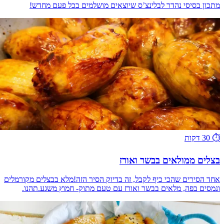
מתכון בסיסי נהדר לבלינצ’ס שיוצאים מושלמים בכל פעם מחדש!
⏱️
30 דקות
בצלים ממולאים בבשר ואורז
אחד הסירים שהכי כיף לקבל, זה בדיוק הסיר הזה!מלא בבצלים מקורמלים
ונמסים בפה, מלאים בבשר ואורז עם טעם מתוק- חמוץ משגע.תהנו.