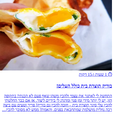
⏱️
1 שעות ו-15 דקות
בוריק תוצרת בית כולל העלים!
התחשק לי לאתגר את עצמי ולהכין משהו שאף פעם לא הכנתי! בתקופה
הזו, יש לי יותר מידי זמן פנוי ומדגדג לי בידיים ליצור. אז אם כבר החלטתי
להכין עלי סיגר תוצרת בית – חובה להכין גם בוריק! פריך וטעים עם ביצה
רכה נוזלית מושלמת שמתחבאת בפנים. והאמת? ממש לא מסובך להכין…