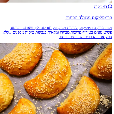
⏱️
45 דקות
בורמוליקוס מנגולד וגבינות
מצה בריי, בורמוליקוס, לביבות מצה, תקראו לזה איך שאתם רוציםזה
פשוט טעים בטירוף!פריכות מבחוץ ומלאות בגבינות נמסות מבפנים…ללא
ספק אחד הדברים הטעימים בפסח.