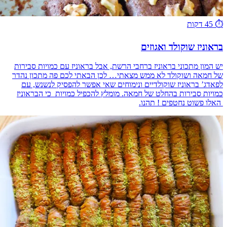
⏱️
45 דקות
בראוניז שוקולד ואגוזים
יש המון מתכוני בראוניז ברחבי הרשת, אבל בראוניז עם כמויות סבירות
של חמאה ושוקולד לא ממש מצאתי… לכן הבאתי לכם פה מתכון נהדר
לפאדג’ בראוניז שוקולדיים ונימוחים שאי אפשר להפסיק לנשנש, עם
כמויות סבירות בהחלט של חמאה. מומלץ להכפיל כמויות כי הבראוניז
האלו פשוט נחטפים ! תהנו.