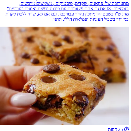
מתערובת של פקאנים, שקדים, פיסטוקים , משמשים מיובשים,
וחמוציות. אז אם גם אתם נשארתם עם פירות יבשים ואגוזים “עודפים”
מחג ט”ו בשבט זהו מתכון נהדר עבורכם . וגם אם לא, שווה ללכת לקנות
במיוחד בשביל העוגיות הנפלאות הללו. תהנו.
⏱️
25 דקות