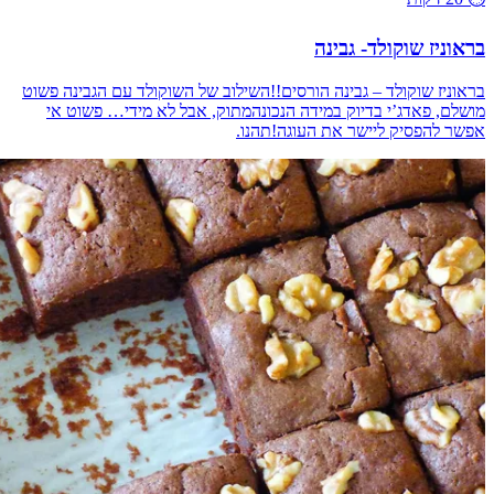
בראוניז שוקולד- גבינה
בראוניז שוקולד – גבינה הורסים!!השילוב של השוקולד עם הגבינה פשוט
מושלם, פאדג’י בדיוק במידה הנכונהמתוק, אבל לא מידי… פשוט אי
אפשר להפסיק ליישר את העוגה!תהנו.