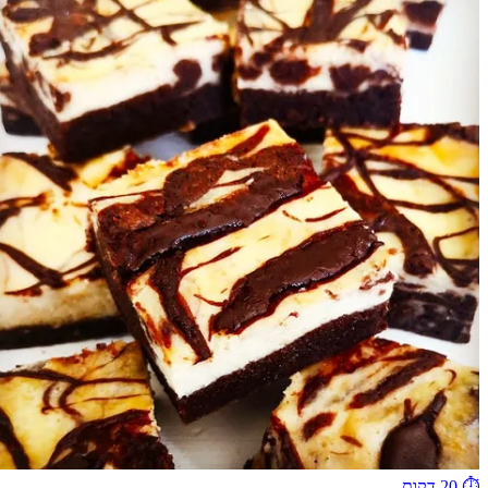
⏱️
20 דקות