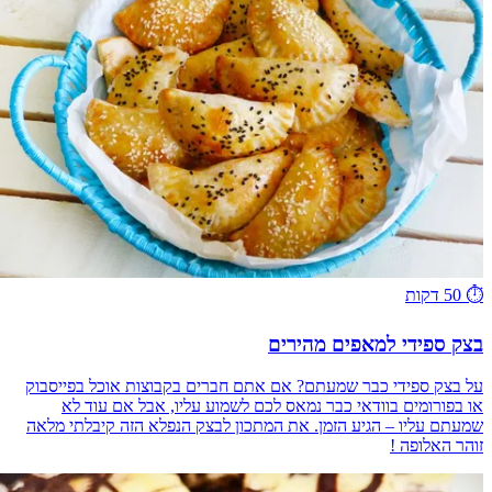
⏱️
50 דקות
בצק ספידי למאפים מהירים
על בצק ספידי כבר שמעתם? אם אתם חברים בקבוצות אוכל בפייסבוק
או בפורומים בוודאי כבר נמאס לכם לשמוע עליו, אבל אם עוד לא
שמעתם עליו – הגיע הזמן. את המתכון לבצק הנפלא הזה קיבלתי מלאה
זוהר האלופה !