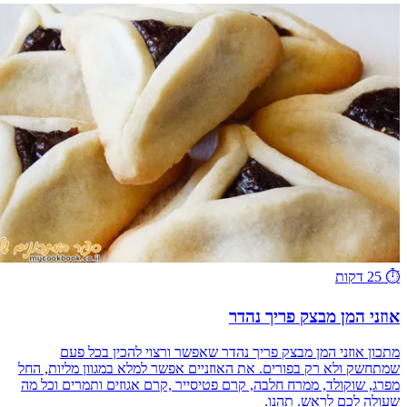
⏱️
25 דקות
אוזני המן מבצק פריך נהדר
מתכון אוזני המן מבצק פריך נהדר שאפשר ורצוי להכין בכל פעם
שמתחשק ולא רק בפורים. את האוזניים אפשר למלא במגוון מליות, החל
מפרג, שוקולד, ממרח חלבה, קרם פטיסייר ,קרם אגוזים ותמרים וכל מה
שעולה לכם לראש. תהנו.