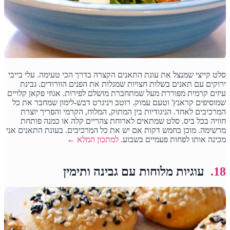
סלט קייצי שמנצל את עונת התאנים הקצרה בדרך הכי טעימה. עלי בייבי
ירוקים עם תאנים בשלות חצויות שמגלות את הפנים הוורודים. גבינת
עיזים קרמית מפוררת מעל שמתחברת מושלם לפירות. אגוזי פקאן קלויים
שמוסיפים קראנץ' וטעם עמוק. רוטב ויניגרט דבש-לימון שמחבר את כל
המרכיבים לאחד. הניגודיות בין המתוק, המלוח, הקרמי והפריך יוצרת
חוויה בכל ביס. סלט שמתאים לארוחת צהריים קלה או כמנה פותחת
מרשימה. מוכן בחמש דקות אם יש את כל המרכיבים. בעונת התאנים אני
מכינה אותו לפחות פעמיים בשבוע.
למתכון המלא ←
18.
עוגיות מלוחות עם גבינה ותימין