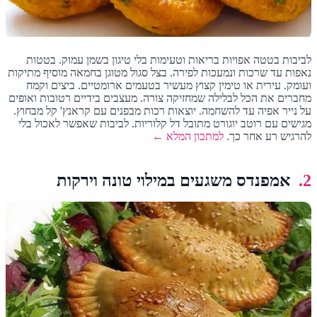
לביבות בטטה אפויות בריאות וטעימות בלי טיגון בשמן עמוק. בטטות
נאפות עד שרכות ונמעכות לפירה. בצל סגול מטוגן בחמאה מוסיף מתיקות
ועומק. עירית או טימין קצוץ מעשיר בטעמים ארומטיים. ביצים וקמח
מחברים את הכל לבלילה שמחזיקה צורה. מעצבים בידיים רטובות ואופים
על נייר אפיה עד להשחמה. יוצאות רכות מבפנים עם קראנץ' קל מבחוץ.
מגישים עם רוטב יוגורט מתובל דל קלוריות. לביבות שאפשר לאכול בלי
להרגיש רע אחר כך.
למתכון המלא ←
2.
אמפנדס משגעים במילוי טונה וירקות