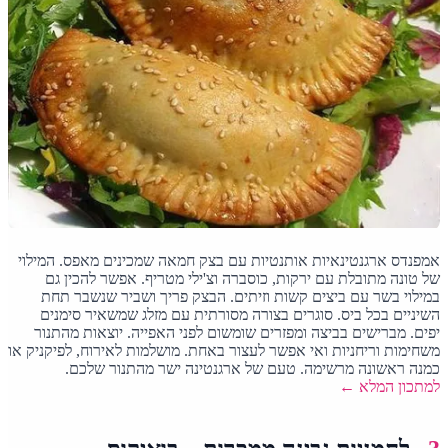
אמפנדס ארגנטינאיות אותנטיות עם בצק חמאה שמכינים מאפס. המילוי
של טונה מתובלת עם ירקות, כוסברה וצ'ילי מטריף. אפשר להכין גם
במילוי בשר עם ביצים קשות וזיתים. הבצק פריך ושביר שנשבר תחת
השיניים בכל ביס. סוגרים בצורה מסורתית עם מזלג שמשאיר סימנים
יפים. מברישים בביצה ומפזרים שומשום לפני האפייה. יוצאות מהתנור
משחימות וריחניות ואי אפשר לעצור באחת. מושלמות לאירוח, לפיקניק או
כמנה ראשונה מרשימה. טעם של ארגנטינה ישר מהתנור שלכם.
למתכון המלא ←