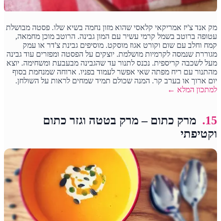
מק אנד צ'יז אמריקאי קלאסי שהוא מזון נחמה בשיא שלו. פסטה מבושלת
עטופה ברוטב בשמל קרמי עשיר עם המון גבינה. הרוטב מוכן מחמאה,
קמח וחלב עם שום וקורט אגוז מוסקט. מוסיפים גבינת צ'דר או עמק
מגוררת שנמסה לקרמיות מושלמת. יוצקים על הפסטה ומפזרים עוד גבינה
מעל לשכבה קריספית. נכנס לתנור עד שהגבינה מבעבעת ומשחימה. יוצא
מהתנור עם ריח מפתה שאי אפשר לעמוד בפניו. ארוחה שמנחמת בסוף
יום ארוך או בערב קר. המנה שכולם תמיד שמחים לראות על השולחן.
למתכון המלא ←
15.
מרק כתום – מרק בטטה וגזר כתום
וקטיפתי