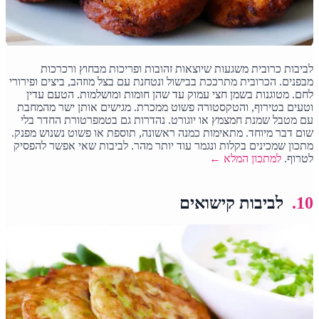
לביבות כרובית משגעות שיוצאות זהובות ופריכות מבחוץ ורכרכות
מבפנים. הכרובית מתרככת בבישול ונטחנת עם בצל מוזהב, ביצים ופירורי
לחם. מטוגנות בשמן חצי עמוק עד שהן חומות ומושלמות. הטעם עדין
וטעים בטירוף, והטקסטורה פשוט ממכרת. מגישים אותן ישר מהמחבת
עם מטבל שמנת חמצמץ או יוגורט. נהדרות גם בטמפרטורת החדר בלי
שום דבר מיוחד. מתאימות כמנה ראשונה, תוספת או פשוט נשנוש מפנק.
מתכון שמכינים בקלות ונגמר עוד יותר מהר. לביבות שאי אפשר להפסיק
לטרוף.
למתכון המלא ←
10.
לביבות קישואים