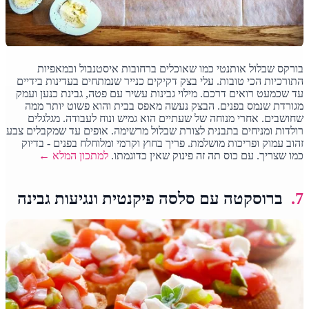
בורקס שבלול אותנטי כמו שאוכלים ברחובות איסטנבול ובמאפיות
התורכיות הכי טובות. עלי בצק דקיקים כנייר שנמתחים בעדינות בידיים
עד שכמעט רואים דרכם. מילוי גבינות עשיר עם פטה, גבינת כנען ועמק
מגורדת שנמס בפנים. הבצק נעשה מאפס בבית והוא פשוט יותר ממה
שחושבים. אחרי מנוחה של שעתיים הוא גמיש ונוח לעבודה. מגלגלים
רולדות ומניחים בתבנית לצורת שבלול מרשימה. אופים עד שמקבלים צבע
זהוב עמוק ופריכות מושלמת. פריך בחוץ וקרמי ומלוחלח בפנים - בדיוק
כמו שצריך. עם כוס תה זה פינוק שאין כדוגמתו.
למתכון המלא ←
7.
ברוסקטה עם סלסה פיקנטית ונגיעות גבינה