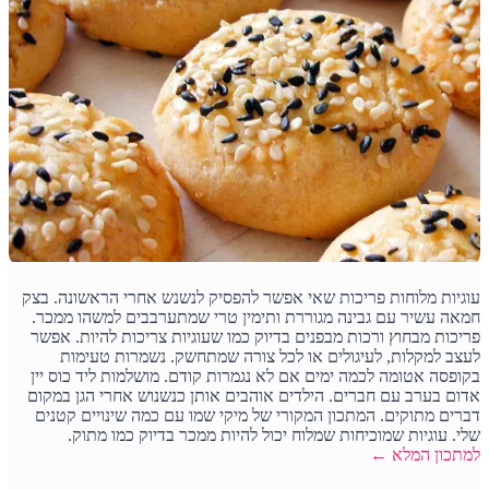
עוגיות מלוחות פריכות שאי אפשר להפסיק לנשנש אחרי הראשונה. בצק
חמאה עשיר עם גבינה מגוררת ותימין טרי שמתערבבים למשהו ממכר.
פריכות מבחוץ ורכות מבפנים בדיוק כמו שעוגיות צריכות להיות. אפשר
לעצב למקלות, לעיגולים או לכל צורה שמתחשק. נשמרות טעימות
בקופסה אטומה לכמה ימים אם לא נגמרות קודם. מושלמות ליד כוס יין
אדום בערב עם חברים. הילדים אוהבים אותן כנשנוש אחרי הגן במקום
דברים מתוקים. המתכון המקורי של מיקי שמו עם כמה שינויים קטנים
שלי. עוגיות שמוכיחות שמלוח יכול להיות ממכר בדיוק כמו מתוק.
למתכון המלא ←