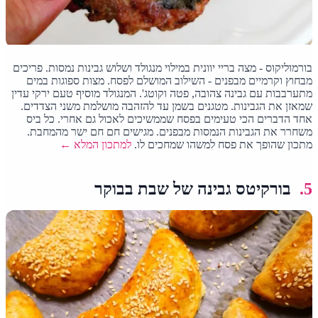
בורמוליקוס - מצה בריי יוונית במילוי מנגולד ושלוש גבינות נמסות. פריכים
מבחוץ וקרמיים מבפנים - השילוב המושלם לפסח. מצות ספוגות במים
מתערבבות עם גבינה צהובה, פטה וקוטג'. המנגולד מוסיף טעם ירקי עדין
שמאזן את הגבינות. מטגנים בשמן עד להזהבה מושלמת משני הצדדים.
אחד הדברים הכי טעימים בפסח שממשיכים לאכול גם אחרי. כל ביס
משחרר את הגבינות הנמסות מבפנים. מגישים חם חם ישר מהמחבת.
מתכון שהופך את פסח למשהו שמחכים לו.
למתכון המלא ←
5.
בורקיטס גבינה של שבת בבוקר