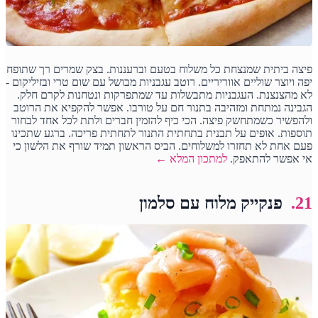
פיצה ביתית שמנצחת כל משלוח בטעם וברעננות. בצק שמרים רך שתופח
יפה ויוצר שוליים אווריריים. רוטב עגבניות מבושל עם שום טרי ובזיליקום -
לא מהצנצנת. העגבניות מתבשלות עד שמתפרקות ונטחנות לקרם חלק.
הגבינה נמתחת ומזהיבה בתנור חם על טורבו. אפשר להקפיא את הרוטב
ולהפשיר כשמתחשק פיצה. הכי כיף להזמין חברים ולתת לכל אחד לבחור
תוספות. אופים על תבנית בתחתית התנור לתחתית פריכה. ברגע שתכינו
פעם אחת לא תחזרו למשלוחים. הביס הראשון תמיד שורף את הלשון כי
אי אפשר להתאפק.
למתכון המלא ←
21.
פנקייק מלוח עם סלמון