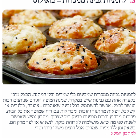
3.
לחמניות גבינה ממכרות – בואיקוס
לחמניות גבינה ממכרות שמכינים בלי שמרים ובלי המתנה. הבצק מוכן
בקערה אחת עם גבינות שיש במקרר. שמנת חמוצה ויוגורט שנותנים רכות
ועושר לבצק. אפשר להשתמש בכל גבינה שאוהבים - צהובה, בולגרית או
קשקבל. יוצאות מהתנור זהובות ומבריקות עם ריח שמושך את כל הבית.
פריכות מבחוץ ורכות מבפנים בדיוק כמו שצריך. מתכון גמיש שאפשר
לשנות לפי מה שיש. מושלמות לארוחת בוקר, לנשנוש או לצד מרק חם.
כשאין זמן ללחמניות שמרים אבל רוצים משהו ביתי וטרי.
למתכון המלא ←