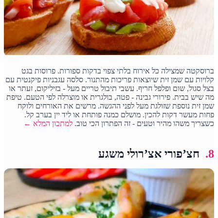
ברוסקטה שמצילה כל אירוח בלתי צפוי בדקות ספורות. פרוסות בגט
קלויות עם שמן זית שיוצאות פריכות מהתנור. סלסה עגבניות פיקנטית עם
בצל סגול, שום ופלפל חריף. עשבי תיבול טריים מעל - בזיליקום, זעתר או
מה שיש בבית. פירורי גבינה - פטה, בולגרית או מוצרלה לפי הטעם. טיפת
שמן זית נוספת שזולגת מעל לפני ההגשה. מרשים את האורחים ולוקח
פחות מעשר דקות להכין. מושלם כמנה פותחת או ליד יין בערב קל.
כשצריך משהו מהיר וטעים - זה הפתרון הכי טוב.
למתכון המלא ←
8.
חצ’פורי אצ’רולי משגע