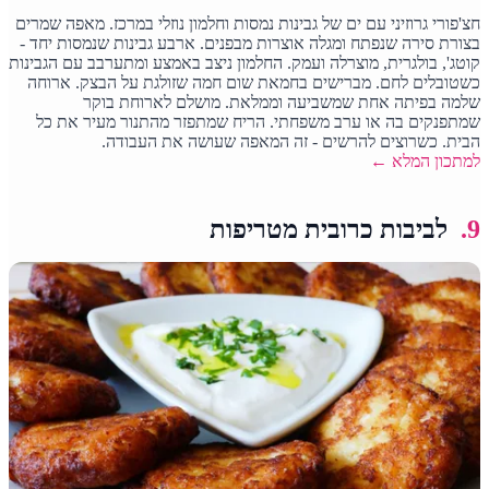
חצ'פורי גרוזיני עם ים של גבינות נמסות וחלמון נוזלי במרכז. מאפה שמרים
בצורת סירה שנפתח ומגלה אוצרות מבפנים. ארבע גבינות שנמסות יחד -
קוטג', בולגרית, מוצרלה ועמק. החלמון ניצב באמצע ומתערבב עם הגבינות
כשטובלים לחם. מברישים בחמאת שום חמה שזולגת על הבצק. ארוחה
שלמה בפיתה אחת שמשביעה וממלאת. מושלם לארוחת בוקר
שמתפנקים בה או ערב משפחתי. הריח שמתפזר מהתנור מעיר את כל
הבית. כשרוצים להרשים - זה המאפה שעושה את העבודה.
למתכון המלא ←
9.
לביבות כרובית מטריפות