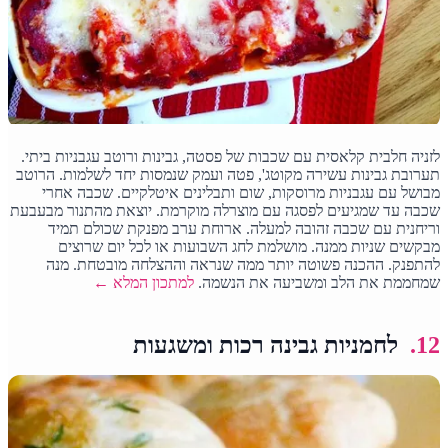
לזניה חלבית קלאסית עם שכבות של פסטה, גבינות ורוטב עגבניות ביתי.
תערובת גבינות עשירה מקוטג', פטה ועמק שנמסות יחד לשלמות. הרוטב
מבושל עם עגבניות מרוסקות, שום ותבלינים איטלקיים. שכבה אחרי
שכבה עד שמגיעים לפסגה עם מוצרלה מוקרמת. יוצאת מהתנור מבעבעת
וריחנית עם שכבה זהובה למעלה. ארוחת ערב מפנקת שכולם תמיד
מבקשים שניות ממנה. מושלמת לחג השבועות או לכל יום שרוצים
להתפנק. ההכנה פשוטה יותר ממה שנראה וההצלחה מובטחת. מנה
שמחממת את הלב ומשביעה את הנשמה.
למתכון המלא ←
12.
לחמניות גבינה רכות ומשגעות