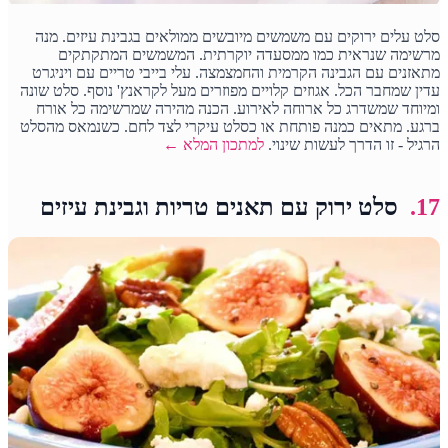
סלט עלים ירוקים עם משמשים מיובשים ממולאים בגבינת עיזים. מנה
מרשימה שנראית כמו ממסעדה יוקרתית. המשמשים המתקתקים
מתאזנים עם הגבינה הקרמית והחמצמצה. עלי בייבי טריים עם ויניגרט
עדין שמחבר הכל. אגוזים קלויים מפוזרים מעל לקראנץ' נוסף. סלט שונה
ומיוחד שמשדרג כל ארוחה לאירוע. הכנה מהירה שמרשימה כל אורח
ברגע. מתאים כמנה פותחת או כסלט עיקרי לצד לחם. כשנמאס מהסלט
הרגיל - זו הדרך לעשות שינוי.
למתכון המלא ←
17.
סלט ירוק עם תאנים טריות וגבינת עיזים