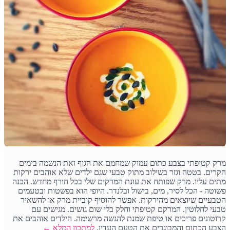
מרק קטיפתי בצבע כתום עמוק שמחמם את הגוף ואת הנשמה בימים
הקרים. בטטה וגזר בשילוב מתוק טבעי שגם ילדים שלא אוהבים ירקות
מתים עליו. מרק שפותח את עונת המרקים שלי בכל חורף מחדש. הכנה
פשוטה - הכל לסיר, מים, בישול ובלנדר. היופי הוא בפשטות ובטעמים
הטבעיים שיוצאים מהירקות. אפשר להוסיף קוביית מרק או להשאיר
טבעי לחלוטין. המרקם קטיפתי וחלק בלי שום גושים. מגישים עם
קרוטונים פריכים או טיפת שמנת להגשה מרשימה. הילדים אוהבים את
הצבע הכתום והמבוגרים את הטעם העדין.
למתכון המלא ←