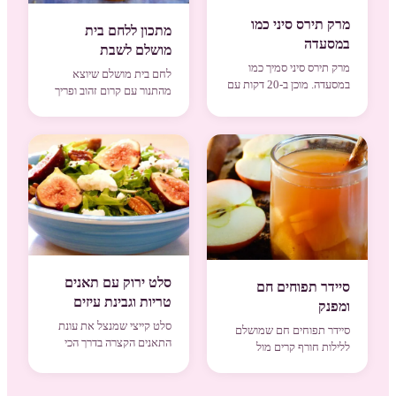
מרק תירס סיני כמו
מתכון ללחם בית
במסעדה
מושלם לשבת
מרק תירס סיני סמיך כמו
לחם בית מושלם שיוצא
במסעדה. מוכן ב-20 דקות עם
מהתנור עם קרום זהוב ופריך
נטיפי ביצה שצפים. הפתרון
וריח שממלא את כל הבית.
המושלם...
פנים רכים ו...
סלט ירוק עם תאנים
סיידר תפוחים חם
טריות וגבינת עיזים
ומפנק
סלט קייצי שמנצל את עונת
סיידר תפוחים חם שמושלם
התאנים הקצרה בדרך הכי
ללילות חורף קרים מול
טעימה. עלי בייבי ירוקים עם
הטלוויזיה. תפוחים טריים
תאנים ב...
מתבשלים עם ק...