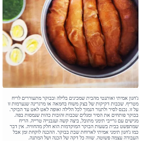
ג'חנון אמיתי ואותנטי מהבית שמכינים בלילה ובבוקר מתעוררים לריח
מטריף. שכבות דקיקות של בצק משוח בחמאה או מרגרינה שנערמות זו
על זו. נכנס לסיר ולתנור הנמוך לכל הלילה ואופה לאט לאט עד הבוקר.
בבוקר פותחים את הסיר ומגלים שכבות זהובות כהות שנמסות בפה.
מגישים עם גרייבי תימני מתובל, ביצה קשה ועגבנייה טרייה. הריח
שמתפשט בבית בשעות הבוקר המוקדמות הוא חלק מהחוויה. אין דבר
כמו ג'חנון תימני אמיתי לארוחת שבת בבוקר. ההכנה לוקחת זמן אבל
העבודה עצמה פשוטה. שווה כל דקה של הכנה ושל המתנה.