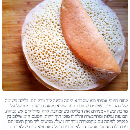
לחוח תימני אמיתי כמו שסבתא היתה מכינה ליד מרק חם. בלילה פשוטה
של קמח, מים ושמרים שתופחת עד שהיא מלאה בבועות. מתבשל על
מחבת יבשה - מניחים את הבלילה כשהמחבת קרה ומדליקים אש גבוהה.
הבועות עולות ומתייבשות והלחוח מוכן תוך דקות. הטעם הוא שילוב בין
פנקייק לפיתה עם טקסטורה מיוחדת משלו. מגישים ליד מרק תימני חם
עם חילבה וסחוג. אפשר גם לאכול עם נוטלה או חמאה ודבש לארוחת