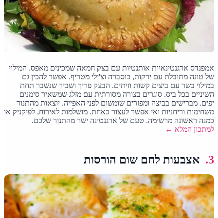
אמפנדס ארגנטינאיות אותנטיות עם בצק חמאה שמכינים מאפס. המילוי
של טונה מתובלת עם ירקות, כוסברה וצ'ילי מטריף. אפשר להכין גם
במילוי בשר עם ביצים קשות וזיתים. הבצק פריך ושביר שנשבר תחת
השיניים בכל ביס. סוגרים בצורה מסורתית עם מזלג שמשאיר סימנים
יפים. מברישים בביצה ומפזרים שומשום לפני האפייה. יוצאות מהתנור
משחימות וריחניות ואי אפשר לעצור באחת. מושלמות לאירוח, לפיקניק או
כמנה ראשונה מרשימה. טעם של ארגנטינה ישר מהתנור שלכם.
למתכון המלא ←
3.
אצבעות לחם שום הורסות