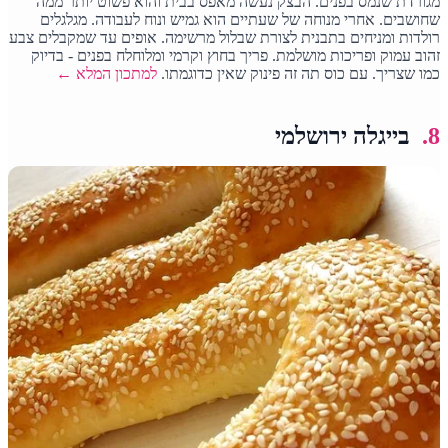
מגורדת שנמס בפנים. הבצק נעשה מאפס בבית והוא פשוט יותר ממה
שחושבים. אחרי מנוחה של שעתיים הוא גמיש ונוח לעבודה. מגלגלים
רולדות ומניחים בתבנית לצורת שבלול מרשימה. אופים עד שמקבלים צבע
זהוב עמוק ופריכות מושלמת. פריך בחוץ וקרמי ומלוחלח בפנים - בדיוק
כמו שצריך. עם כוס תה זה פינוק שאין כדוגמתו.
למתכון המלא ←
8.
בייגלה ירושלמי