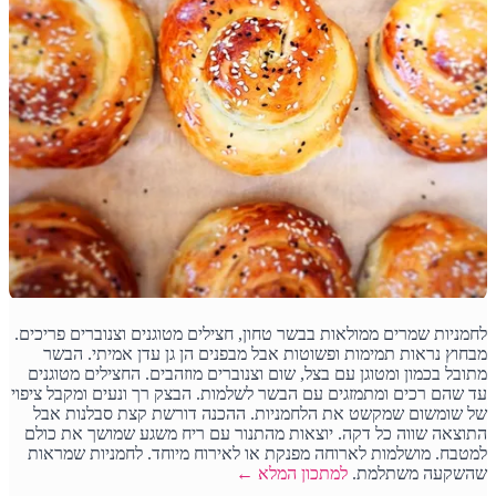
לחמניות שמרים ממולאות בבשר טחון, חצילים מטוגנים וצנוברים פריכים.
מבחוץ נראות תמימות ופשוטות אבל מבפנים הן גן עדן אמיתי. הבשר
מתובל בכמון ומטוגן עם בצל, שום וצנוברים מוזהבים. החצילים מטוגנים
עד שהם רכים ומתמזגים עם הבשר לשלמות. הבצק רך ונעים ומקבל ציפוי
של שומשום שמקשט את הלחמניות. ההכנה דורשת קצת סבלנות אבל
התוצאה שווה כל דקה. יוצאות מהתנור עם ריח משגע שמושך את כולם
למטבח. מושלמות לארוחה מפנקת או לאירוח מיוחד. לחמניות שמראות
שהשקעה משתלמת.
למתכון המלא ←