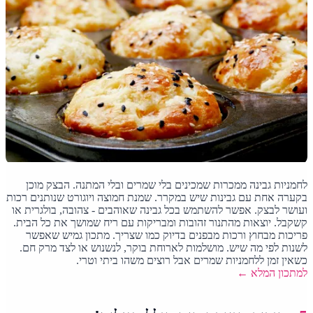
לחמניות גבינה ממכרות שמכינים בלי שמרים ובלי המתנה. הבצק מוכן
בקערה אחת עם גבינות שיש במקרר. שמנת חמוצה ויוגורט שנותנים רכות
ועושר לבצק. אפשר להשתמש בכל גבינה שאוהבים - צהובה, בולגרית או
קשקבל. יוצאות מהתנור זהובות ומבריקות עם ריח שמושך את כל הבית.
פריכות מבחוץ ורכות מבפנים בדיוק כמו שצריך. מתכון גמיש שאפשר
לשנות לפי מה שיש. מושלמות לארוחת בוקר, לנשנוש או לצד מרק חם.
כשאין זמן ללחמניות שמרים אבל רוצים משהו ביתי וטרי.
למתכון המלא ←