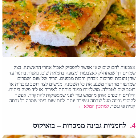
אצבעות לחם שום שאי אפשר להפסיק לאכול אחרי הראשונה. בצק
שמרים רך שמתחלק לאצבעות ומצופה בחמאת שום. נאפות בתנור עד
שהן זהובות ופריכות מבחוץ ורכות מבפנים. הריח של שום ושמרים
שמתפזר מהתנור משגע את כל השכונה. מגישים לצד רוטב עגבניות או
רוטב שום לטבילה. מושלמות כמנה פותחת לאירוח או ליד פיצה ביתית.
הילדים חוטפים אותן מהמגש עוד לפני שמספיקות להתקרר. אפשר
להוסיף גבינה מעל לגרסה עשירה יותר. לחם שום ביתי שמכה כל גרסה
קנויה פי עשר.
למתכון המלא ←
4.
לחמניות גבינה ממכרות – בואיקוס