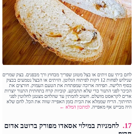
לחם ביתי עם זיתים או בצל מטוגן שפריך מבחוץ ורך מבפנים. בצק שמרים
שנילוש לפחות 12 דקות לפיתוח הגלוטן. הזיתים או הבצל נטמעים בבצק
בסוף הלישה. תפיחה ארוכה שמפתחת את הטעם העמוק. חורצים את
הכיכר לפני התנור כדי שלא תתבקע. קוביות קרח בתחתית התנור יוצרות
אדים לקראסט מושלם. חשוב להמתין עד שהלחם מצטנן לחלוטין לפני
החיתוך. הריח שממלא את הבית בזמן האפייה שווה את הכל. לחם שלא
היה מבייש אף מאפייה.
למתכון המלא ←
17.
לחמניות במילוי אסאדו מפורק ברוטב אדום
חריף