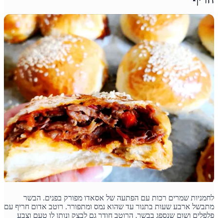
לחמניות שמרים רכות עם הפתעה של אסאדו מפורק בפנים. הבשר
מתבשל ארבע שעות בתנור עד שהוא נמס ומתפורר. רוטב אדום חריף עם
פלפלים ושום שנספג בבשר. הרוטב חודר גם לבצק ונותן לו טעם וצבע