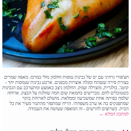
חצ'פורי גרוזיני עם ים של גבינות נמסות וחלמון נוזלי במרכז. מאפה שמרים
בצורת סירה שנפתח ומגלה אוצרות מבפנים. ארבע גבינות שנמסות יחד -
קוטג', בולגרית, מוצרלה ועמק. החלמון ניצב באמצע ומתערבב עם הגבינות
כשטובלים לחם. מברישים בחמאת שום חמה שזולגת על הבצק. ארוחה
שלמה בפיתה אחת שמשביעה וממלאת. מושלם לארוחת בוקר
שמתפנקים בה או ערב משפחתי. הריח שמתפזר מהתנור מעיר את כל
הבית. כשרוצים להרשים - זה המאפה שעושה את העבודה.
למתכון המלא ←