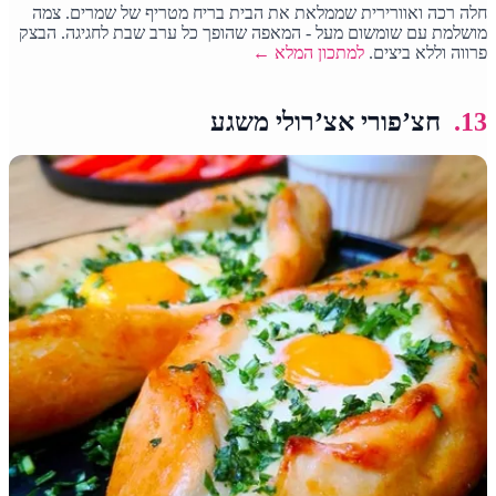
חלה רכה ואוורירית שממלאת את הבית בריח מטריף של שמרים. צמה
מושלמת עם שומשום מעל - המאפה שהופך כל ערב שבת לחגיגה. הבצק
פרווה וללא ביצים.
למתכון המלא ←
13.
חצ’פורי אצ’רולי משגע