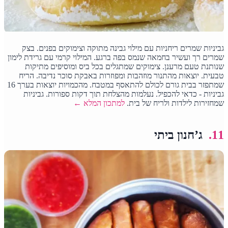
גביניות שמרים ריחניות עם מילוי גבינה מתוקה וצימוקים בפנים. בצק
שמרים רך ועשיר בחמאה שנמס בפה ברגע. המילוי קרמי עם גרידת לימון
שנותנת טעם מרענן. צימוקים שמתגלים בכל ביס ומוסיפים מתיקות
טבעית. יוצאות מהתנור מוזהבות ומפוזרות באבקת סוכר נדיבה. הריח
שמתפזר בבית גורם לכולם להתאסף במטבח. מהכמויות יוצאות בערך 16
גביניות - כדאי להכפיל. נעלמות מהצלחת תוך דקות ספורות. גביניות
שמחזירות לילדות ולריח של בית.
למתכון המלא ←
11.
ג’חנון ביתי