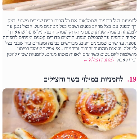
לחמניות בצל ריחניות שממלאות את כל הבית בריח שמרים משגע. בצק
רך ומפנק עם בצל מוזהב בפנים ושבבי בצל מטוגנים מעל. הבצל נטגן עד
לצבע זהוב עמוק שנותן טעם מתקתק ועמוק. הבצק נילוש עד שהוא רך
ואחיד ומתפיח עד להכפלת הנפח. קורצים כדורים קטנים ומניחים לתפיחה
נוספת עד שהם שמנמנים ויפים. מברישים בביצה ומפזרים עוד שבבי בצל
למעלה. יוצאות מהתנור זהובות וריחניות - אי אפשר לעמוד בפיתוי.
מושלמות ליום גשום כשרוצים לאפות משהו מנחם. לחמניות שכיף להכין
וכיף לאכול.
למתכון המלא ←
19.
לחמניות במילוי בשר וחצילים