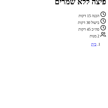
פיצה ללא שמרים
הכנה
15 דקות
בישול
30 דקות
סה״כ
45 דקות
2 מנות
בית