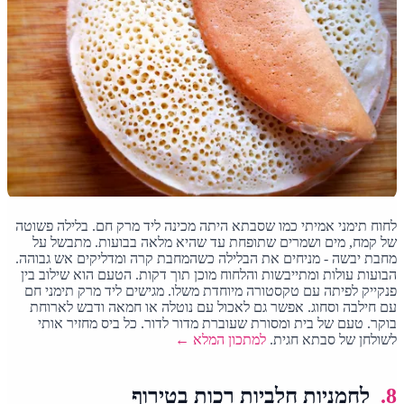
לחוח תימני אמיתי כמו שסבתא היתה מכינה ליד מרק חם. בלילה פשוטה
של קמח, מים ושמרים שתופחת עד שהיא מלאה בבועות. מתבשל על
מחבת יבשה - מניחים את הבלילה כשהמחבת קרה ומדליקים אש גבוהה.
הבועות עולות ומתייבשות והלחוח מוכן תוך דקות. הטעם הוא שילוב בין
פנקייק לפיתה עם טקסטורה מיוחדת משלו. מגישים ליד מרק תימני חם
עם חילבה וסחוג. אפשר גם לאכול עם נוטלה או חמאה ודבש לארוחת
בוקר. טעם של בית ומסורת שעוברת מדור לדור. כל ביס מחזיר אותי
לשולחן של סבתא חגית.
למתכון המלא ←
8.
לחמניות חלביות רכות בטירוף