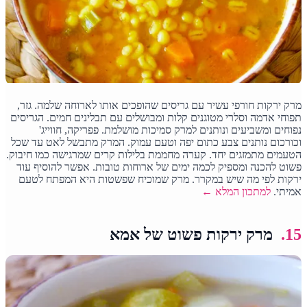
מרק ירקות חורפי עשיר עם גריסים שהופכים אותו לארוחה שלמה. גזר,
תפוחי אדמה וסלרי מטוגנים קלות ומבושלים עם תבלינים חמים. הגריסים
נפוחים ומשביעים ונותנים למרק סמיכות מושלמת. פפריקה, חווייג'
וכורכום נותנים צבע כתום יפה וטעם עמוק. המרק מתבשל לאט עד שכל
הטעמים מתמזגים יחד. קערה מחממת בלילות קרים שמרגישה כמו חיבוק.
פשוט להכנה ומספיק לכמה ימים של ארוחות טובות. אפשר להוסיף עוד
ירקות לפי מה שיש במקרר. מרק שמוכיח שפשטות היא המפתח לטעם
אמיתי.
למתכון המלא ←
15.
מרק ירקות פשוט של אמא