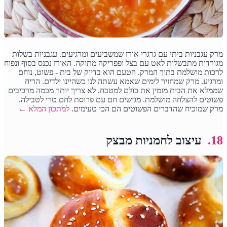
מרק עגבניות ביתי עם גרגרי אורז שמשביעים ומרגיעים. עגבניות בשלות
מגורדות מתבשלות לאט עם בצל ופפריקה מתוקה. האורז נכנס בסוף ונפוח
לרכות מושלמת בתוך המרק. הטעם הוא בדיוק של בית - פשוט, נוחם
ומרגיע. מרק שמחזיר לימים שאמא עשתה לנו כשהיינו ילדים. הריח
שממלא את הבית מזמין את כולם למטבח. לא צריך יותר מכמה מרכיבים
פשוטים להצלחה מושלמת. מגישים חם עם פרוסת לחם טרי לטבילה.
מרק שמוכיח שהדברים הפשוטים הם הכי טעימים.
למתכון המלא ←
18.
עיצוב לחמניות מבצק