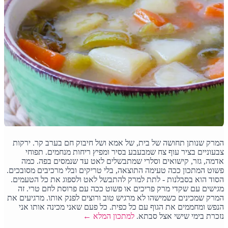
המרק שנותן תחושה של בית, של אמא ושל חיבוק חם בערב קר. ירקות
צבעוניים בציר עוף צח שמבעבע בסיר ומפיץ ריחות מנחמים. תפוחי
אדמה, גזר, קישואים וסלרי שמתבשלים לאט עד שנמסים בפה. כמה
פשוט המתכון ככה טעימה התוצאה, בלי טריקים ובלי מרכיבים מסובכים.
הסוד הוא בסבלנות - לתת למרק להתבשל לאט ולספוג את כל הטעמים.
מגישים עם שקדי מרק פריכים או פשוט ככה עם פרוסת לחם טרי. זה
המרק שמכינים כשמישהו לא מרגיש טוב ורוצים לפנק אותו. מרגיעים את
הנפש ומחממים את הגוף עם כל כפית. כל פעם שאני מכינה אותו אני
נזכרת בימי שישי אצל סבתא.
למתכון המלא ←