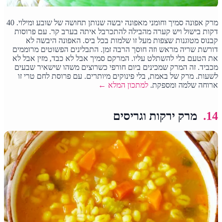
מרק אפונה סמיך וחומני מאפונה יבשה שנותן תחושה של שובע ומילוי. 40
דקות בישול ויש קערה מהבילה להתכרבל איתה בערב קר. עם פרוסות
קבנוס מטוגנות שצפות מעל זו שלמות בכל ביס. האפונה היבשה לא
דורשת שריה מראש וזה חוסך הרבה זמן. התבלינים הפשוטים מרוממים
את הטעם בלי להשתלט עליו. המרקם סמיך אבל לא כבד, מזין אבל לא
מכביד. זה המרק שמכינים ביום חורפי כשרוצים משהו שישאיר שבעים
לשעות. מרק של באמת, בלי פינוקים מיותרים. עם פרוסת לחם טרי זו
ארוחה שלמה ומספקת.
למתכון המלא ←
14.
מרק ירקות וגריסים