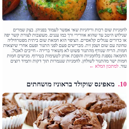
לחמניות שום רכות וריחניות שאי אפשר לעמוד בפניהן. בצק שמרים
שנילוש היטב עד שהוא אוורירי ורך כמו עננים. מעוצבות לצורת קשר יפה
או כדורים עגולים קלאסיים. הציפוי הוא חמאת שום ביתית מפטרוזיליה
טחונה עם שום ושמן זית. מברישים פעם לפני התנור ופעם אחרי שיוצאות
חמות. הריח שנודף מהתנור פשוט לא משאיר ברירה - חייבים לאכול.
החמאה נספגת בלחמניות והופכת אותן לטעימות בטירוף. מגישים חמות
חמות ישר מהתנור לשולחן. לחמניות שנגמרות תוך דקות ותמיד רוצים
עוד.
למתכון המלא ←
10.
מאפינס שוקולד בראוניז מושחתים