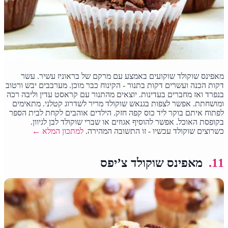
מאפינס שוקולד שוקועים באמצע עם מרקם של בראוניז עשיר. עשר
דקות הכנה ועשרים דקות בתנור - הקינוח כבר מוכן. מערבבים יבש ורטוב
בנפרד ואז מחברים בעדינות. יוצאים מהתנור עם קראסט עדין וליבה רכה
ומושחתת. אפשר לצפות בגנאש שוקולד מריר לשדרוג קטלני. מתאימים
לפתוח איתם בוקר ליד כוס קפה חזק. הילדים אוהבים לקחת לבית הספר
בקופסת האוכל. אפשר להוסיף אגוזים או שברי שוקולד לבן לגיוון.
כשרוצים שוקולד עכשיו - זו התשובה המהירה.
למתכון המלא ←
11.
מאפינס שוקולד צ’יפס