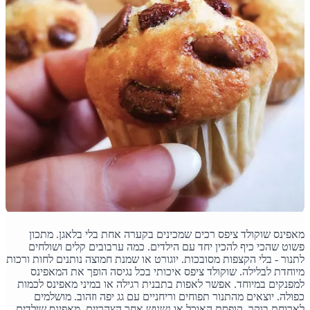
מאפינס שוקולד ציפס רכים שמכינים בקערה אחת בלי בלאגן. מתכון
פשוט שהכי כיף להכין יחד עם הילדים. כמה ערבובים קלים ושולחים
לתנור - בלי הקצפות מסובכות. יוגורט או שמנת חמוצה נותנים לחות ורכות
מיוחדת לבלילה. שוקולד ציפס איכותי בכל נגיסה הופך את המאפינס
למפנקים במיוחד. אפשר לאפות בתבנית רגילה או במיני מאפינס לכמות
כפולה. יוצאים מהתנור תפוחים וריחניים עם גג יפה וזהוב. מושלמים
לארוחת בוקר, קופסת האוכל או נשנוש אחר הצהריים. מאפינס שילדים