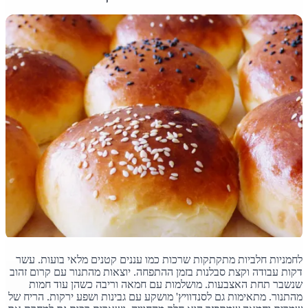
לחמניות חלביות מתקתקות שרכות כמו עננים קטנים מלאי בועות. עשר
דקות עבודה וקצת סבלנות בזמן ההתפחה. יוצאות מהתנור עם קרום זהוב
שנשבר תחת האצבעות. מושלמות עם חמאה וריבה כשהן עוד חמות
מהתנור. מתאימות גם לסנדוויץ' מושקע עם גבינות ושפע ירקות. הריח של